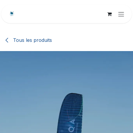
Se rendre au contenu
Tous les produits